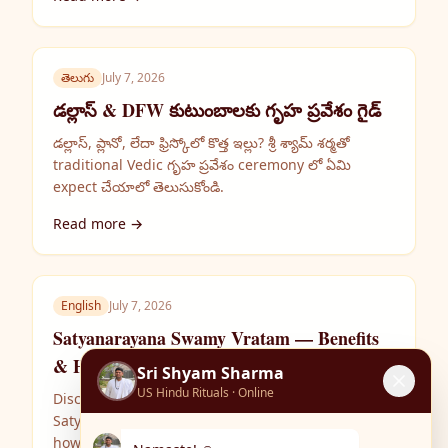
తెలుగు
July 7, 2026
డల్లాస్ & DFW కుటుంబాలకు గృహ ప్రవేశం గైడ్
డల్లాస్, ప్లానో, లేదా ఫ్రిస్కోలో కొత్త ఇల్లు? శ్రీ శ్యామ్ శర్మతో
traditional Vedic గృహ ప్రవేశం ceremony లో ఏమి
expect చేయాలో తెలుసుకోండి.
Read more →
English
July 7, 2026
Satyanarayana Swamy Vratam — Benefits
& How to Prepare
Sri Shyam Sharma
US Hindu Rituals · Online
Discover the spiritual significance of
Satyanarayana Pooja, what samagri you need, and
how Sri Shyam Sharma performs this beloved