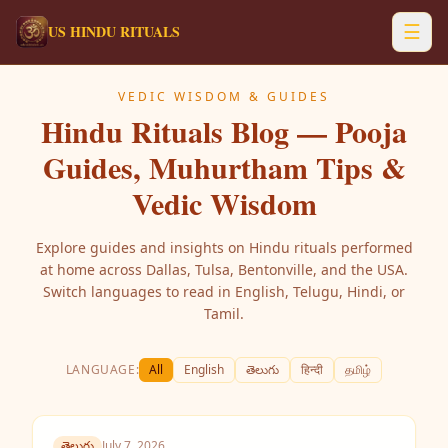
☰
US HINDU RITUALS
VEDIC WISDOM & GUIDES
Hindu Rituals Blog — Pooja
Guides, Muhurtham Tips &
Vedic Wisdom
Explore guides and insights on Hindu rituals performed
at home across Dallas, Tulsa, Bentonville, and the USA.
Switch languages to read in English, Telugu, Hindi, or
Tamil.
LANGUAGE:
All
English
తెలుగు
हिन्दी
தமிழ்
తెలుగు
July 7, 2026