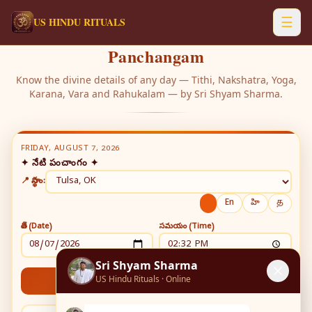
☰
US HINDU RITUALS
Panchangam
Know the divine details of any day — Tithi, Nakshatra, Yoga,
Karana, Vara and Rahukalam — by Sri Shyam Sharma.
FRIDAY, AUGUST 7, 2026
✦ నేటి పంచాంగం ✦
📍 స్థానం:
En
హి
த
తేదీ (Date)
సమయం (Time)
Sri Shyam Sharma
US Hindu Rituals · Online
Get Panchangam